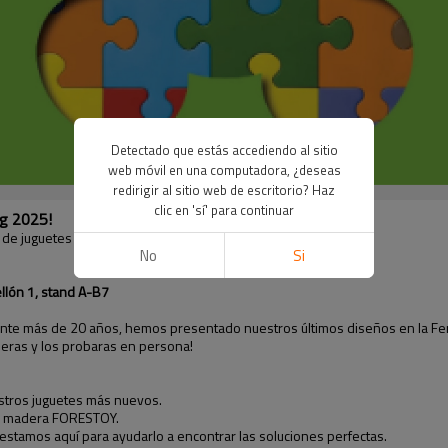
Detectado que estás accediendo al sitio
web móvil en una computadora, ¿deseas
redirigir al sitio web de escritorio? Haz
clic en 'sí' para continuar
ng 2025!
de juguetes líder de Asia!
No
Si
llón 1, stand A-B7
nte más de 20 años, hemos presentado nuestros últimos diseños en la Fe
ieras y los probaras en persona!
stros juguetes más nuevos.
 de madera FORESTOY.
stamos aquí para ayudarlo a encontrar las soluciones perfectas.