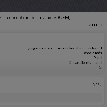
 de la concentración para niños (OEM)
29EDU01
Juego de cartas Encuentra las diferencias Nivel 1
3 años o más
Papel
Desarrollo intelectual
Sí
1/bolsa de polietileno
Sí
Ningbó, Shanghái
MÁS