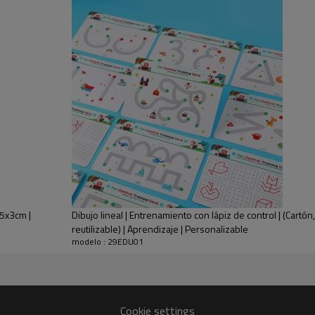
30%
● Incluye 30 tarjetas con colori
5x3cm |
Dibujo lineal | Entrenamiento con lápiz de control | (Cartón
reutilizable) | Aprendizaje | Personalizable
● Fomenta la observación, la mem
modelo : 29EDU01
● Incluye 2 rotuladores de borr
Cookie settings