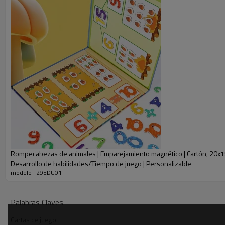
Tiempo de muestreo
10-15 días
El tiempo de entrega
50-60 días tras un depósito del 
Cantidad mínima de pedido
1000
Cantidad/contenedor de 20 pies
93120
Cantidad/contenedor de 40 pies
186240
Cartas de juego
Rompecabezas de animales | Emparejamiento magnético | Cartón, 20x1
Desarrollo de habilidades/Tiempo de juego | Personalizable
modelo : 29EDU01
Palabras Claves
Cartas de juego