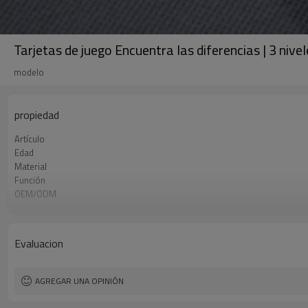
Tarjetas de juego Encuentra las diferencias | 3 nive
modelo
propiedad
Artículo
Edad
Material
Función
OEM/ODM
Embalaje
Certificado por FSC
Puerto FOB
Evaluacion
AGREGAR UNA OPINIÓN