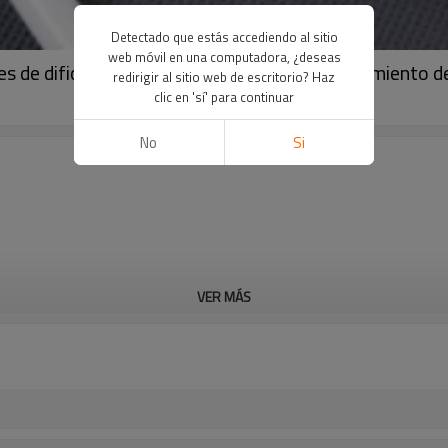
Detectado que estás accediendo al sitio
web móvil en una computadora, ¿deseas
les de dificultad | Aprendizaje visual y entrenamiento
redirigir al sitio web de escritorio? Haz
clic en 'sí' para continuar
No
Si
VER MÁS