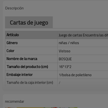
Descripción
Cartas de juego
Artículo
Juego de cartas Encuentra las di
niñas / niños
Género
Color
Vistoso
Nombre de la marca
BOSQUE
Tamaño del producto (cm)
16*13*2
Embalaje interior
1/bolsa de polietileno
Tamaño de la caja interior (cm)
/
Cantidad/Caja
140
MEDIDA (cm)
35*43*32
recomendar
GW(KG)
16