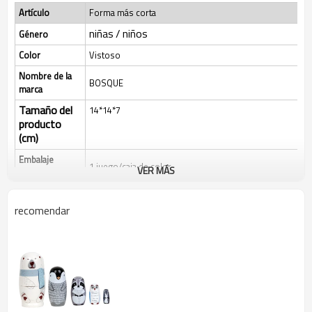
Artículo
Forma más corta
niñas / niños
Género
Color
Vistoso
Nombre de la
BOSQUE
marca
Tamaño del
14*14*7
producto
(cm)
Embalaje
1 juego/caja de color
VER MÁS
interior
Tamaño de la
caja interior
15*15*8
recomendar
(cm)
Cantidad/Caja
18
MEDIDA (cm)
32*26*47
GW(KG)
11
Tiempo de
10-15 días