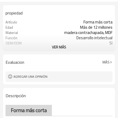
propiedad
Forma más corta
Artículo
Más de 12 millones
Edad
madera contrachapada, MDF
Material
Desarrollo intelectual
Función
Sí
OEM/ODM
VER MÁS
1 juego/caja de color
Embalaje
Sí
Certificado por FSC
Ningbó, Shanghái
Puerto FOB
Evaluacion
MÁS
AGREGAR UNA OPINIÓN
Descripción
Forma más corta