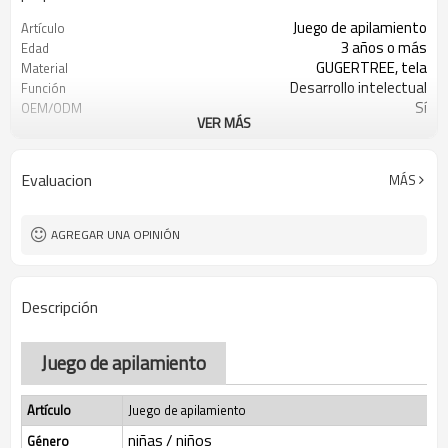
Juego de apilamiento
Artículo
3 años o más
Edad
GUGERTREE, tela
Material
Desarrollo intelectual
Función
Sí
OEM/ODM
VER MÁS
1 unidad/caja de color
Embalaje
Sí
Certificado por FSC
Ningbó, Shanghái
Puerto FOB
Evaluacion
MÁS
AGREGAR UNA OPINIÓN
Descripción
Juego de apilamiento
Artículo
Juego de apilamiento
niñas / niños
Género