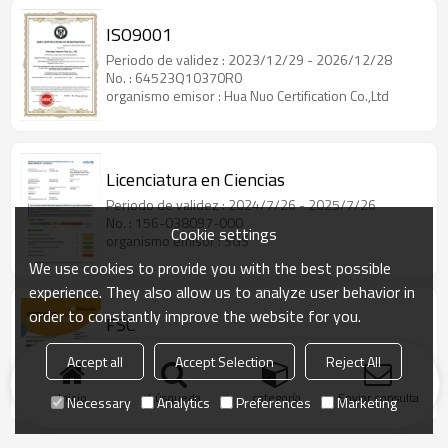
ISO9001
Periodo de validez : 2023/12/29 - 2026/12/28
No. : 64523Q10370R0
organismo emisor : Hua Nuo Certification Co.,Ltd
Licenciatura en Ciencias
Periodo de validez : 2024/7/26 - 2025/7/26
No. : 156-038097-000
Cookie settings
organismo emisor : SGS
We use cookies to provide you with the best possible
experience. They also allow us to analyze user behavior in
order to constantly improve the website for you.
FSC
Periodo de validez : 2023/8/25 - 2026/7/19
Accept all
Accept Selection
Reject All
No. : SAI-COC-006475
organismo emisor : Intertek SAI GLOBAL
Inicio
búsqueda
categoría
Enviar consulta
Necessary
Analytics
Preferences
Marketing